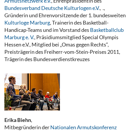
Armutsnetzwerk e.V.
, Ehrenpräsidentin des
Bundesverband Deutsche Kulturlogen e.V.
, .,
Gründerin und Ehrenvorsitzende der 1. bundesweiten
Kulturloge Marburg
, Trainerin des Basketball-
Handicap-Teams und im Vorstand des
Basketballclub
Marburg e. V.
, Präsidiumsmitglied Special Olympis
Hessen e.V., Mitglied bei „Omas gegen Rechts“,
Preisträgerin des Freiherr-vom-Stein-Preises 2011,
Trägerin des Bundesverdienstkreuzes
Erika Biehn
,
Mitbegründerin der
Nationalen Armutskonferenz