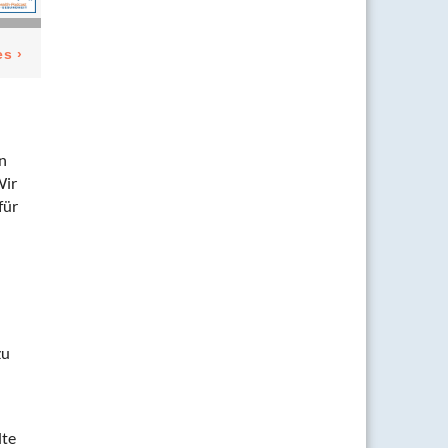
n
Wir
für
zu
lte